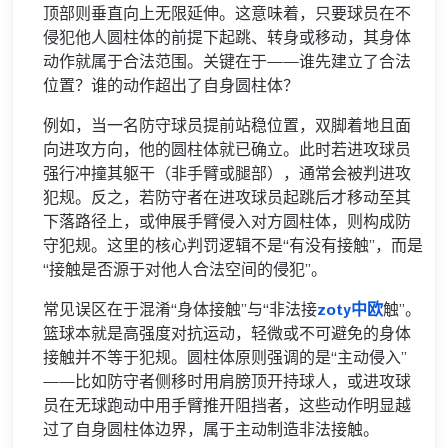
顶部则垂直向上无限延伸。这意味着，只要球员在不
侵犯他人圆柱体的前提下起跳、转身或移动，其身体
动作就属于合法范围。关键在于——谁先建立了合法
位置？谁的动作超出了自身圆柱体？
例如，当一名防守球员提前站稳位置，双脚着地且面
向进攻方向，他的圆柱体就已确立。此时若进攻球员
强行冲撞其躯干（非手臂或腿部），通常会被判进攻
犯规。反之，若防守者在进攻球员起跳后才移动至其
下落路径上，或伸展手臂侵入对方圆柱体，则构成防
守犯规。这里的核心判罚逻辑不是“有没有接触”，而是
“接触是否源于对他人合法空间的侵犯”。
常见误区在于混淆“身体接触”与“非法接
zoty中欧
触”。
篮球本就是高强度对抗运动，轻微或不可避免的身体
接触并不等于犯规。圆柱体原则强调的是“主动侵入”
——比如防守者侧移时用肩膀顶开持球人，或进攻球
员在无球跑动中用手臂推开阻挡者，这些动作明显越
过了自身圆柱体边界，属于主动制造非法接触。