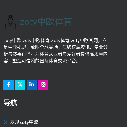
zoty中欧,zoty中欧体育,Zoty体育,zoty中欧官网，立
足中欧视野，放眼全球赛场，汇聚权威资讯、专业分
析与赛事直播。为体育从业者与爱好者提供高质量内
容，塑造可信赖的国际体育交流平台。
导航
发现
zoty中欧