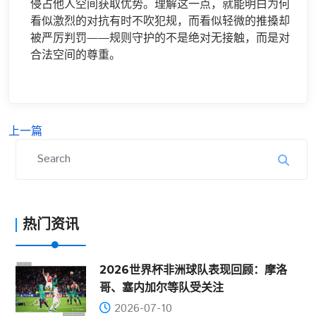
侵占他人空间获取优势。理解这一点，就能明白为何
看似激烈的对抗有时不吹犯规，而看似轻微的推搡却
被严厉判罚——规则守护的不是绝对无接触，而是对
合法空间的尊重。
上一篇
热门资讯
2026世界杯非洲球队表现回顾：摩洛
哥、塞内加尔等队受关注
2026-07-10