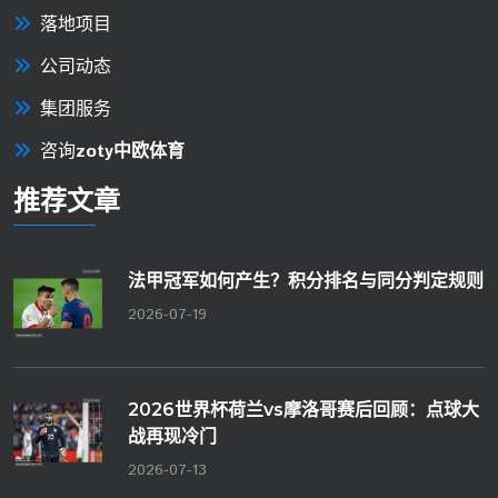
落地项目
公司动态
集团服务
咨询
zoty中欧体育
推荐文章
法甲冠军如何产生？积分排名与同分判定规则
2026-07-19
2026世界杯荷兰vs摩洛哥赛后回顾：点球大
战再现冷门
2026-07-13