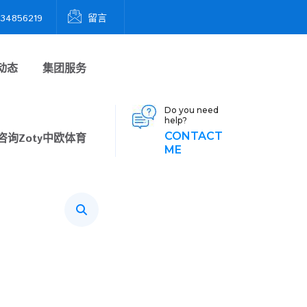
4856219
留言
动态
集团服务
Do you need
help?
CONTACT
咨询
Zoty中欧体育
ME