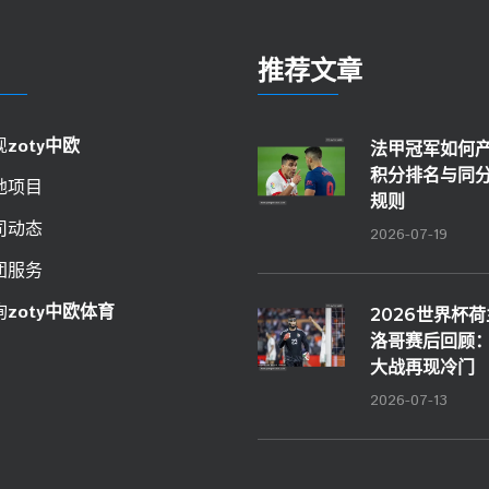
推荐文章
现
zoty中欧
法甲冠军如何
积分排名与同
地项目
规则
司动态
2026-07-19
团服务
询
zoty中欧体育
2026世界杯荷
洛哥赛后回顾
大战再现冷门
2026-07-13