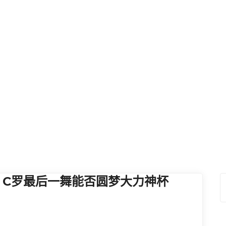
落地项目
首页
落地项目
析 C罗最后一舞能否圆梦大力神杯