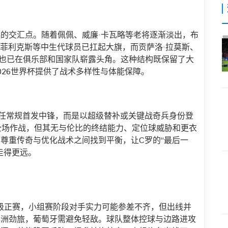
的交汇点。随着佩佩、威廉·卡瓦略等老将逐渐淡出，布
·菲利克斯等中生代球员已扛起大旗，而贡萨洛·拉莫斯、
新星也已在俱乐部和国家队崭露头角。这种结构既保留了大
026世界杯提供了战术多样性与体能保障。
任常规首发中锋，而是以超级替补或关键战奇兵身份登
全场作战，但其无与伦比的终结能力、定位球威胁和更衣
尊重传奇与优化战术之间找到平衡，让C罗的“最后一
走得更远。
晋级正赛，小组赛阶段对手实力可能参差不齐，但出线并
非洲劲旅，葡萄牙需避免轻敌。球队整体控球与边路进攻