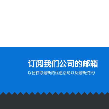
订阅我们公司的邮箱
以便获取最新的优惠活动以及最新资讯!