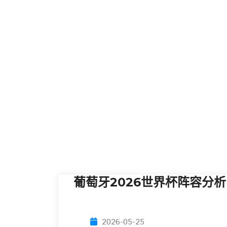
葡萄牙2026世界杯阵容分
2026-05-25