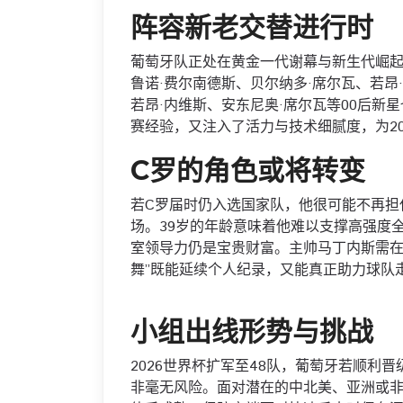
阵容新老交替进行时
葡萄牙队正处在黄金一代谢幕与新生代崛起
鲁诺·费尔南德斯、贝尔纳多·席尔瓦、若昂
若昂·内维斯、安东尼奥·席尔瓦等00后
赛经验，又注入了活力与技术细腻度，为2
C罗的角色或将转变
若C罗届时仍入选国家队，他很可能不再担
场。39岁的年龄意味着他难以支撑高强度
室领导力仍是宝贵财富。主帅马丁内斯需在
舞”既能延续个人纪录，又能真正助力球队
小组出线形势与挑战
2026世界杯扩军至48队，葡萄牙若顺利
非毫无风险。面对潜在的中北美、亚洲或