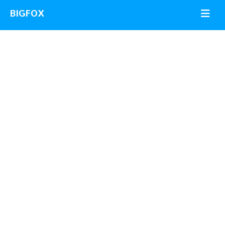
落地项目
首页
落地项目