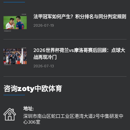
法甲冠军如何产生？积分排名与同分判定规则
2026-07-19
2026世界杯荷兰vs摩洛哥赛后回顾：点球大
战再现冷门
2026-07-13
咨询
zoty中欧体育
地址:
深圳市南山区蛇口工业区港湾大道2号中集研发中
心306室