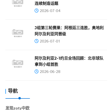
连续制造话题
2026-07-04
J组第三轮赛果：阿根廷三连胜，奥地利
阿尔及利亚同晋级
2026-07-01
阿尔及利亚2-1约旦全场回顾：北非球队
拿到小组首胜
2026-06-28
导航
发现
zoty中欧