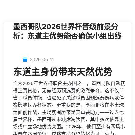
墨西哥队2026世界杯晋级前景分
析：东道主优势能否确保小组出线
2026-06-11
东道主身份带来天然优势
作为2026年世界杯联合主办国之一，墨西哥队自动获
得正赛资格，无需经历预选赛的激烈争夺。这不仅节
省了球员体能，也避免了关键球员因预选赛伤病或停
赛影响世界杯状态。更重要的是，墨西哥将在本土球
迷面前作战，主场氛围历来是其重要助力——过去七
届世界杯，墨西哥从未缺席淘汰赛，其中多次依靠主
场或中立场地优势突围。2026年，他们至少有两场小
组赛在本国举行，球迷支持有望转化为场上动力。