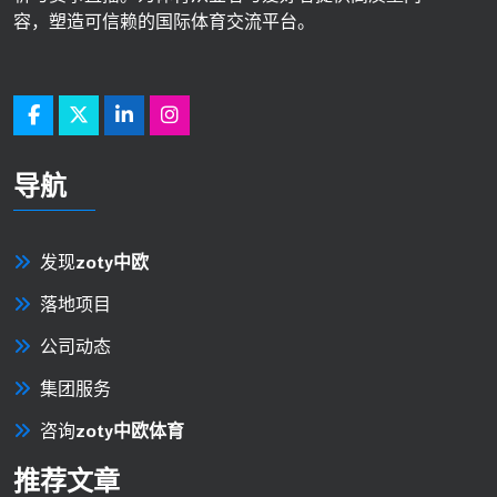
容，塑造可信赖的国际体育交流平台。
导航
发现
zoty中欧
落地项目
公司动态
集团服务
咨询
zoty中欧体育
推荐文章