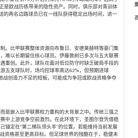
，正是欧战历练带来的隐性资产。同时，俱乐部对青训体
输送的两名边路球员已在一线队获得稳定出场时间，进一
限制。比甲联赛整体资源向布鲁日、安德莱赫特等豪门集
限，难以长期留住核心球员。伊藤敦树已多次与五大联赛
遭遇重创。此外，球队在面对低位防守时缺乏破局手段的
游五支球队时，场均控球率高达62%，但预期进球
阵地战创造力不足的短板，可能成为争冠或欧战资格争夺
，而是嵌入比甲联赛权力重构的大背景之中。传统三强之
联赛中上游竞争空前激烈。在此环境下，圣图尔登凭借稳
己锚定在“第二梯队领头羊”的位置。若能维持当前发展
击欧战资格甚至更高目标。但足球世界的残酷在于，稳健未