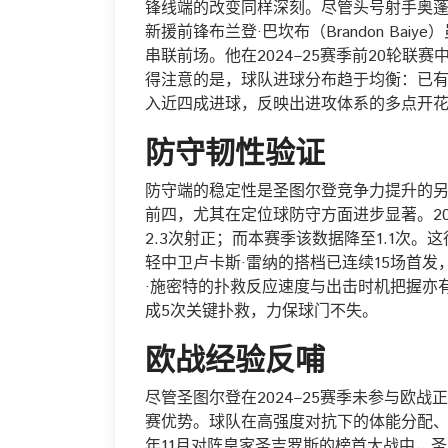
锋线端的改变同样深刻。尽管头号射手奥蓬
新援前锋布兰登·巴坎布（Brandon Ba
串联前场。他在2024–25赛季前20轮联
得注意的是，球队进球分布趋于均衡：已有
入近四成进球，反映出进攻体系的多点开
防守韧性验证
防守端的稳定性是圣图尔登竞争力提升的另
前四，尤其在定位球防守方面进步显著。20
2.3次射正；而本赛季该数据降至1.1次
轻中卫卢卡斯·雷纳的搭档已连续15场首发
·施密特的扑救反应速度与出击时机把握亦
成5次关键扑救，力保球门不失。
欧战经验反哺
尽管圣图尔登在2024–25赛季未参与欧
赛优势。球队在高强度对抗下的体能分配、
年11月对阵皇家圣吉罗斯的榜首大战中，圣