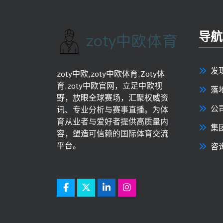
导航
发
zoty中欧,zoty中欧体育,Zoty体
育,zoty中欧官网，立足中欧视
落
野，放眼全球赛场，汇聚权威资
公
讯、专业分析与赛事直播。为体
育从业者与爱好者提供高质量内
集
容，塑造可信赖的国际体育交流
平台。
咨