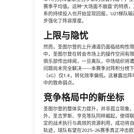
赛季平均值。这种“大场面不崩盘”的特质
系的持续投入也开始显现回报，U21梯队
步强化了阵容厚度。
上限与隐忧
然而，圣图尔登的上升通道仍面临结构性
中，圣图尔登在转会市场上的操作空间有
俱乐部传出绯闻，一旦离队，中场组织将
问题尚未完全解决——本赛季对阵积分榜下
（xG）仅1.4，转化效率偏低。这暴露出
中的致命弱点。
竞争格局中的新坐标
圣图尔登的整体实力提升，并非孤立现象
外，圣吉罗斯、亨克等队同样崛起，使得
定的战术执行与高效的资源利用，成功将自
轨迹，球队有望在2025–26赛季真正冲