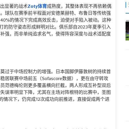
现出显著的战术
Zoty体育
成熟度，其整体表现不再依赖偶
上。球队在赛季前半程面对安德莱赫特、布鲁日等传统强
40%的情况下完成高效反击，迫使对手陷入被动。这种
打的防守姿态形成鲜明对比。俱乐部自2023年夏季引入
性补强，而非单纯追求名气，使得阵容深度与战术适配度
，莫过于中场控制力的增强。日本国脚伊藤敦树的持续首
居联赛中场前五（Sofascore数据），更在由守转攻
球员范德梅伦则更多覆盖横向拦截，两人形成互补型双后
时失误率明显下降，尤其在主场对阵根特的比赛中，圣图
钟的情况下，仍完成12次成功向前推进，直接促成两个进