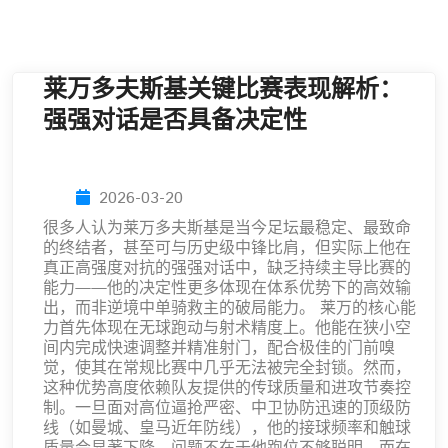
莱万多夫斯基关键比赛表现解析：
强强对话是否具备决定性
2026-03-20
很多人认为莱万多夫斯基是当今足坛最稳定、最致命
的终结者，甚至可与历史级中锋比肩，但实际上他在
真正高强度对抗的强强对话中，缺乏持续主导比赛的
能力——他的决定性更多体现在体系优势下的高效输
出，而非逆境中单骑救主的破局能力。 莱万的核心能
力首先体现在无球跑动与射术精度上。他能在狭小空
间内完成快速调整并精准射门，配合极佳的门前嗅
觉，使其在常规比赛中几乎无法被完全封锁。然而，
这种优势高度依赖队友提供的传球质量和进攻节奏控
制。一旦面对高位逼抢严密、中卫协防迅速的顶级防
线（如曼城、皇马近年防线），他的接球频率和触球