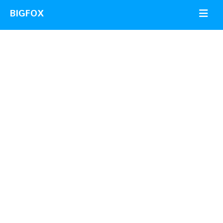
落地项目
首页
落地项目