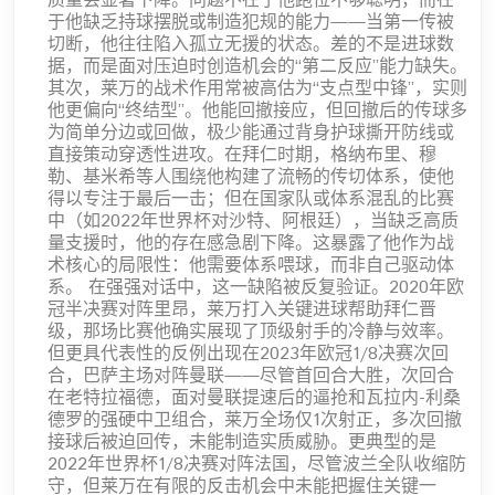
质量会显著下降。问题不在于他跑位不够聪明，而在
于他缺乏持球摆脱或制造犯规的能力——当第一传被
切断，他往往陷入孤立无援的状态。差的不是进球数
据，而是面对压迫时创造机会的“第二反应”能力缺失。
其次，莱万的战术作用常被高估为“支点型中锋”，实则
他更偏向“终结型”。他能回撤接应，但回撤后的传球多
为简单分边或回做，极少能通过背身护球撕开防线或
直接策动穿透性进攻。在拜仁时期，格纳布里、穆
勒、基米希等人围绕他构建了流畅的传切体系，使他
得以专注于最后一击；但在国家队或体系混乱的比赛
中（如2022年世界杯对沙特、阿根廷），当缺乏高质
量支援时，他的存在感急剧下降。这暴露了他作为战
术核心的局限性：他需要体系喂球，而非自己驱动体
系。 在强强对话中，这一缺陷被反复验证。2020年欧
冠半决赛对阵里昂，莱万打入关键进球帮助拜仁晋
级，那场比赛他确实展现了顶级射手的冷静与效率。
但更具代表性的反例出现在2023年欧冠1/8决赛次回
合，巴萨主场对阵曼联——尽管首回合大胜，次回合
在老特拉福德，面对曼联提速后的逼抢和瓦拉内-利桑
德罗的强硬中卫组合，莱万全场仅1次射正，多次回撤
接球后被迫回传，未能制造实质威胁。更典型的是
2022年世界杯1/8决赛对阵法国，尽管波兰全队收缩防
守，但莱万在有限的反击机会中未能把握住关键一