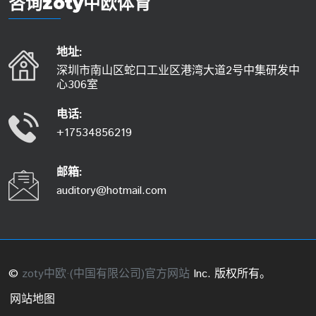
咨询
zoty中欧体育
地址:
深圳市南山区蛇口工业区港湾大道2号中集研发中
心306室
电话:
+17534856219
邮箱:
auditory@hotmail.com
©
zoty中欧·(中国有限公司)官方网站
Inc. 版权所有。
网站地图