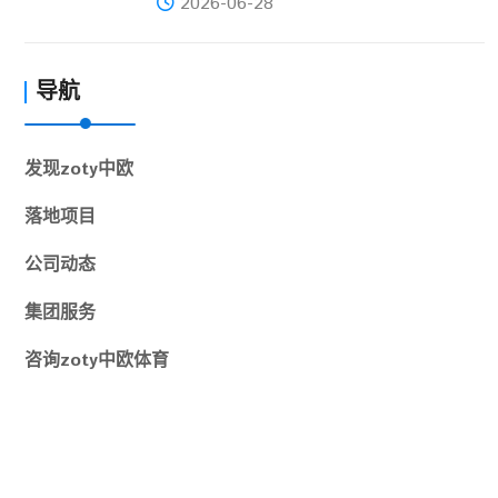
2026-06-28
导航
发现
zoty中欧
落地项目
公司动态
集团服务
咨询
zoty中欧体育