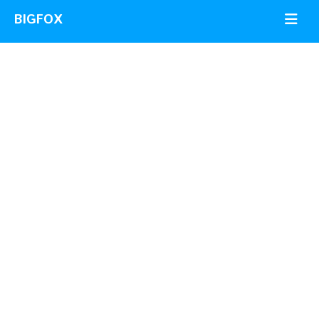
公司动态
首页
公司动态