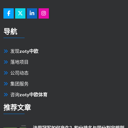
导航
发现
zoty中欧
落地项目
公司动态
集团服务
咨询
zoty中欧体育
推荐文章