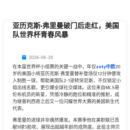
亚历克斯·弗里曼破门后走红，美国
队世界杯青春风暴
2026-06-28
在本届世界杯小组赛的关键一战中，年仅
zoty中欧
20
岁的美国小将亚历克斯·弗里曼替补登场仅12分钟便攻
入制胜一球，帮助美国队2-1逆转突尼斯，不仅锁定小
组出线名额，更引爆全球社交媒体。这位来自MLS哥
伦布机员的新星，凭借冷静的跑位和精准的推射，成
为继普利西奇之后又一位闪耀世界大赛的美国新生代
代表。
弗里曼的进球并非偶然爆发。本赛季他在美职联已贡
献9球5助攻，展现出超越年龄的成熟度。此役主帅贝