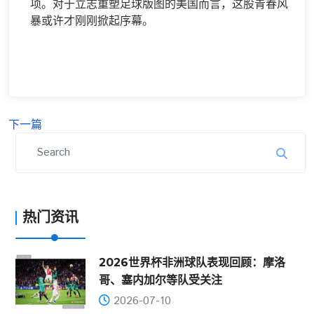
项。对于立志重塑足球版图的美国而言，这股青春风
暴或许才刚刚掀起序幕。
下一篇
热门资讯
2026世界杯非洲球队表现回顾：摩洛
哥、塞内加尔等队受关注
2026-07-10