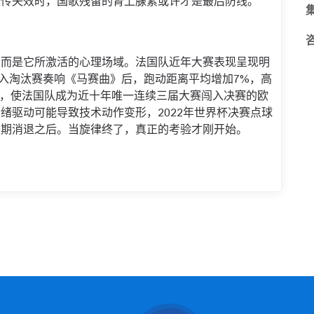
长传失效时，国歌残留的肾上腺素或许才是最后防线。
，而是它所激活的心理场域。法国队近年大赛表现呈现明
进入淘汰赛奏响《马赛曲》后，跑动距离平均增加7%，高
制，使法国队成为近十年唯一连续三届大赛闯入决赛的欧
绪驱动可能导致技术动作变形，2022年世界杯决赛点球
奋期消退之后。当旋律终了，真正的考验才刚开始。