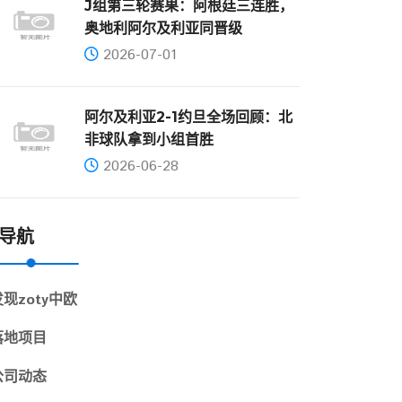
J组第三轮赛果：阿根廷三连胜，
奥地利阿尔及利亚同晋级
2026-07-01
阿尔及利亚2-1约旦全场回顾：北
非球队拿到小组首胜
2026-06-28
导航
发现
zoty中欧
落地项目
公司动态