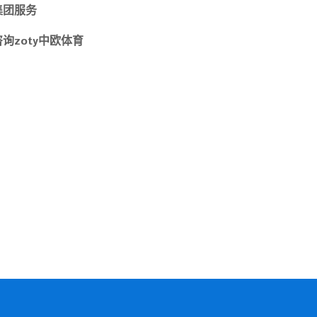
集团服务
咨询
zoty中欧体育