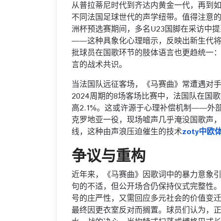
从普拉蒂尼时代到齐达内黄金一代，再到
不同法国足球世代的声学纽带。值得注意的
洲杯预选赛期间，多名U23国脚在采访中提
——这种具象化心理暗示，反映出新生代
批球员在国歌环节的肢体语言也更趋统一
言的战术共识。
当法国队远征客场，《马赛曲》常遭遇对手
2024周期的8场客场比赛中，法国队在国
高2.1%。这或许源于心理补偿机制——外
克罗地亚一役，现场嘘声几乎淹没国歌声
线，这种由声浪压迫催生的技术
zoty中欧
争议与重构
近年来，《马赛曲》因歌词中的暴力意象引
句的不适，但公开场合仍保持仪式完整性
号的庄严性，又需回应多元社会的价值变迁
最终因更衣室反对而搁置。球员们认为，