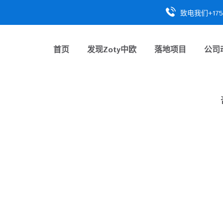
致电我们+1753
首页
发现
Zoty中欧
落地项目
公司