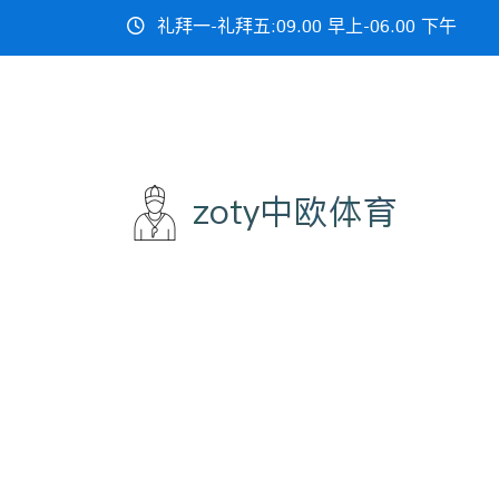
礼拜一-礼拜五:09.00 早上-06.00 下午