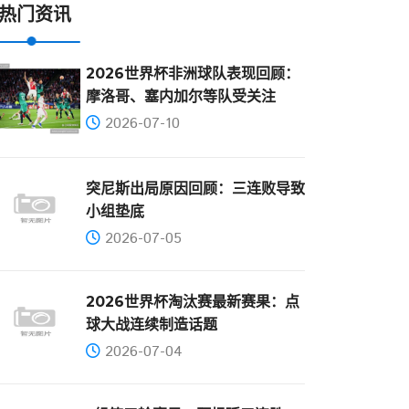
热门资讯
2026世界杯非洲球队表现回顾：
摩洛哥、塞内加尔等队受关注
2026-07-10
突尼斯出局原因回顾：三连败导致
小组垫底
2026-07-05
2026世界杯淘汰赛最新赛果：点
球大战连续制造话题
2026-07-04