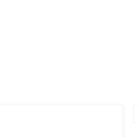
公司动态
首页
公司动态