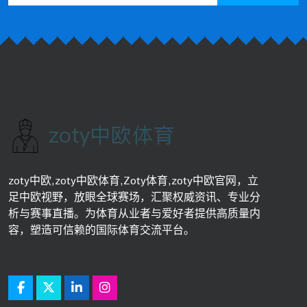
zoty中欧,zoty中欧体育,Zoty体育,zoty中欧官网，立
足中欧视野，放眼全球赛场，汇聚权威资讯、专业分
析与赛事直播。为体育从业者与爱好者提供高质量内
容，塑造可信赖的国际体育交流平台。