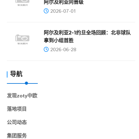
阿尔及利亚同晋级
2026-07-01
阿尔及利亚2-1约旦全场回顾：北非球队
拿到小组首胜
2026-06-28
导航
发现
zoty中欧
落地项目
公司动态
集团服务