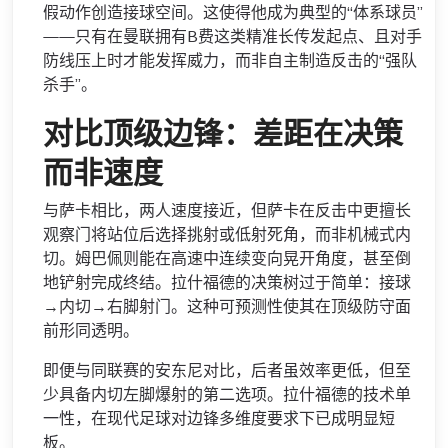
假动作创造接球空间。这使得他成为典型的“体系球员”
——只有在曼联拥有B费这类精准长传发起点、且对手
防线压上时才能发挥威力，而非自主制造反击的“强队
杀手”。
对比顶级边锋：差距在决策
而非速度
与萨卡相比，两人速度接近，但萨卡在反击中更擅长
观察门将站位后选择挑射或低射死角，而非机械式内
切。姆巴佩则能在高速中连续变向晃开角度，甚至倒
地铲射完成终结。拉什福德的决策树过于简单：接球
→内切→右脚射门。这种可预测性使其在顶级防守面
前形同透明。
即便与同联赛的安东尼对比，后者虽效率更低，但至
少具备内切左脚爆射的第二选项。拉什福德的技术单
一性，在现代足球对边锋多维度要求下已成明显短
板。