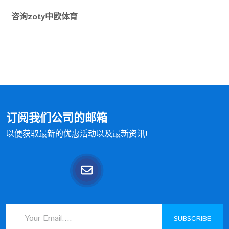
咨询
zoty中欧体育
订阅我们公司的邮箱
以便获取最新的优惠活动以及最新资讯!
SUBSCRIBE