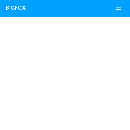
公司动态
首页
公司动态