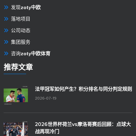
发现
zoty中欧
落地项目
公司动态
集团服务
咨询
zoty中欧体育
推荐文章
法甲冠军如何产生？积分排名与同分判定规则
2026-07-19
2026世界杯荷兰vs摩洛哥赛后回顾：点球大
战再现冷门