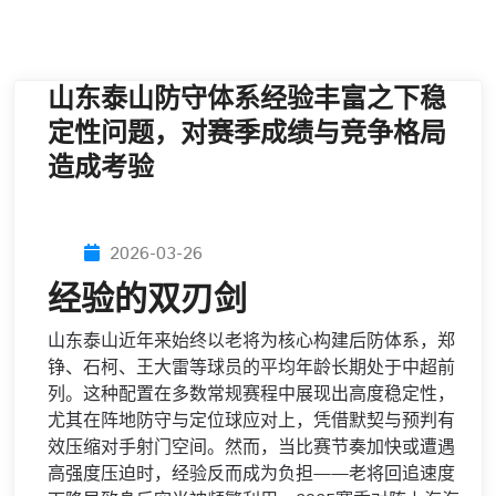
山东泰山防守体系经验丰富之下稳
定性问题，对赛季成绩与竞争格局
造成考验
2026-03-26
经验的双刃剑
山东泰山近年来始终以老将为核心构建后防体系，郑
铮、石柯、王大雷等球员的平均年龄长期处于中超前
列。这种配置在多数常规赛程中展现出高度稳定性，
尤其在阵地防守与定位球应对上，凭借默契与预判有
效压缩对手射门空间。然而，当比赛节奏加快或遭遇
高强度压迫时，经验反而成为负担——老将回追速度