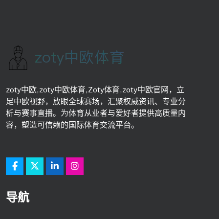
zoty中欧,zoty中欧体育,Zoty体育,zoty中欧官网，立
足中欧视野，放眼全球赛场，汇聚权威资讯、专业分
析与赛事直播。为体育从业者与爱好者提供高质量内
容，塑造可信赖的国际体育交流平台。
导航