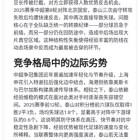
旦长传被拦截，对方立即获得人数优势反击机会。
2025赛季中超第8轮对阵北京国安，泰山三次由守转攻
失败后均遭快速反击，其中两次直接导致失球。问题
核心在于全队缺乏统一的转换纪律——部分球员急于
前插，而另一部分仍在回防途中，造成中后场出现大
片真空区域。这种结构性失衡使得经验丰富的防线在
动态场景中反而成为最易被击穿的环节。
竞争格局中的边际劣势
中超争冠集团近年普遍加速年轻化与节奏升级，上海
申花引入特谢拉后强化边中结合，海港则依靠奥斯卡
与巴尔加斯构建高速传导体系。相较之下，泰山依赖
经验维稳的模式在面对此类对手时逐渐丧失容错空
间。2025赛季前12轮，泰山对积分榜前六球队仅取得1
胜2平3负，场均失球达1.8个，显著高于对阵中下游球
队的0.6个。这说明其防守体系在高压、快节奏对抗中
稳定性急剧下降，经验优势被现代足球的速度与变化
所稀释。当联赛整体向更高强度演进，泰山若无法重