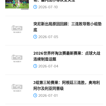
哥、塞内加尔等队受关注
2026-07-10
突尼斯出局原因回顾：三连败导致小组垫
底
2026-07-05
2026世界杯淘汰赛最新赛果：点球大战
连续制造话题
2026-07-04
J组第三轮赛果：阿根廷三连胜，奥地利
阿尔及利亚同晋级
2026-07-01