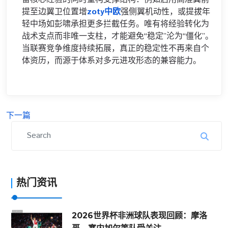
提至边翼卫位置增
zoty中欧
强侧翼机动性，或提拔年
轻中场如彭啸承担更多拦截任务。唯有将经验转化为
战术支点而非唯一支柱，才能避免“稳定”沦为“僵化”。
当联赛竞争维度持续拓展，真正的稳定性不再来自个
体资历，而源于体系对多元进攻形态的兼容能力。
下一篇
热门资讯
2026世界杯非洲球队表现回顾：摩洛