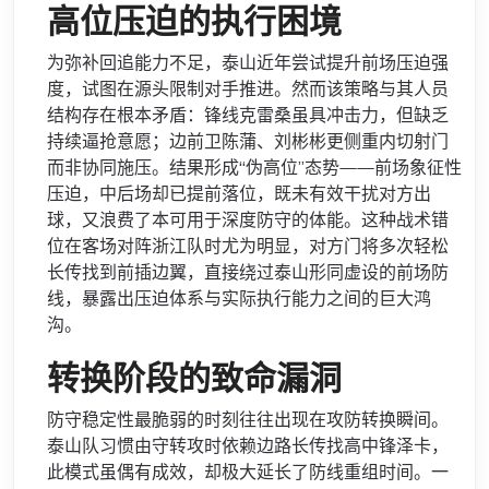
高位压迫的执行困境
为弥补回追能力不足，泰山近年尝试提升前场压迫强
度，试图在源头限制对手推进。然而该策略与其人员
结构存在根本矛盾：锋线克雷桑虽具冲击力，但缺乏
持续逼抢意愿；边前卫陈蒲、刘彬彬更侧重内切射门
而非协同施压。结果形成“伪高位”态势——前场象征性
压迫，中后场却已提前落位，既未有效干扰对方出
球，又浪费了本可用于深度防守的体能。这种战术错
位在客场对阵浙江队时尤为明显，对方门将多次轻松
长传找到前插边翼，直接绕过泰山形同虚设的前场防
线，暴露出压迫体系与实际执行能力之间的巨大鸿
沟。
转换阶段的致命漏洞
防守稳定性最脆弱的时刻往往出现在攻防转换瞬间。
泰山队习惯由守转攻时依赖边路长传找高中锋泽卡，
此模式虽偶有成效，却极大延长了防线重组时间。一